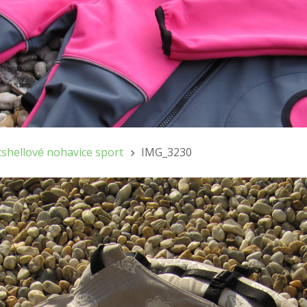
tshellové nohavice sport
IMG_3230