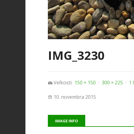
IMG_3230
Veľkosti:
150 × 150
/
300 × 225
/
1 
10. novembra 2015
IMAGE INFO