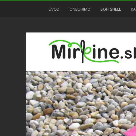
ÚVOD
ONBUHIMO
SOFTSHELL
KA