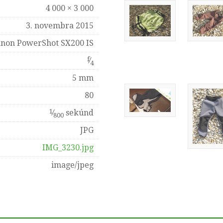
4 000 × 3 000
3. novembra 2015
non PowerShot SX200 IS
f
⁄
4
5 mm
80
1
⁄
sekúnd
800
JPG
IMG_3230.jpg
image/jpeg