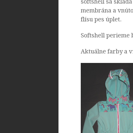
softshell sa sklad
membrána a vnútorn
flísu pes úplet.
Softshell perieme 
Aktuálne farby a 