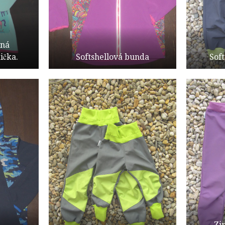
mná
ička.
Softshellová bunda
Sof
Zi