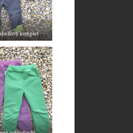
tshellový komplet
mné jednoduché