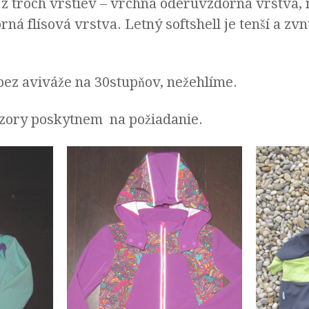
á z troch vrstiev – vrchná oderuvzdorná vrstva
á flísová vrstva. Letný softshell je tenší a zv
bez aviváže na 30stupňov, nežehlíme.
vzory poskytnem na požiadanie.