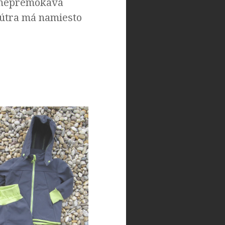
, nepremokavá
nútra má namiesto