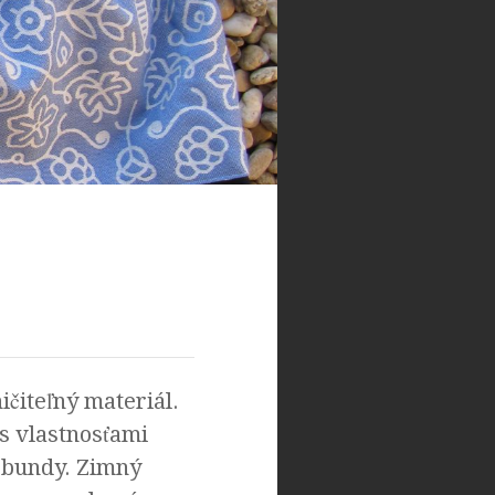
čiteľný materiál.
s vlastnosťami
 bundy. Zimný