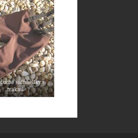
duché softshellky s
trakmi