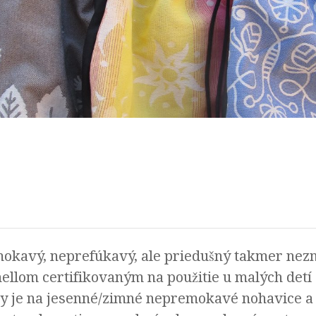
mokavý, neprefúkavý, ale priedušný takmer nezni
ellom certifikovaným na použitie u malých detí 
ny je na jesenné/zimné nepremokavé nohavice a