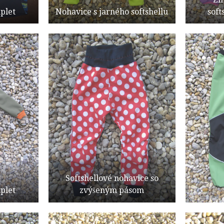
plet
Nohavice s jarného softshellu
soft
Softshellové nohavice so
plet
zvýšeným pásom