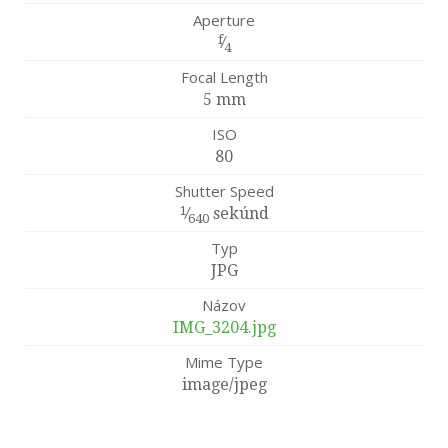
Aperture
f
⁄
4
Focal Length
5 mm
ISO
80
Shutter Speed
1
⁄
sekúnd
640
Typ
JPG
Názov
IMG_3204.jpg
Mime Type
image/jpeg