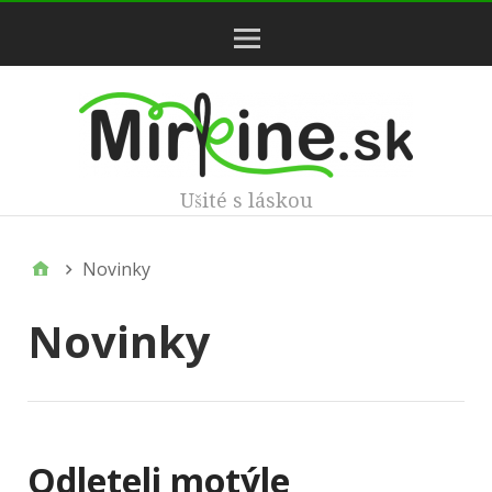
Hlavné
menu
Ušité s láskou
Novinky
Novinky
Odleteli motýle